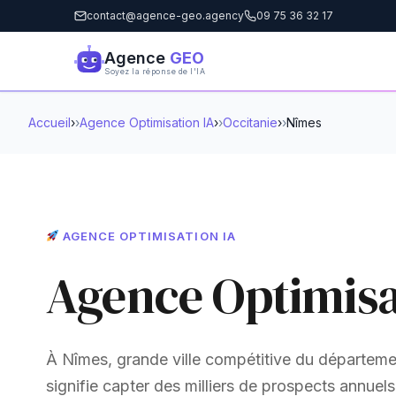
contact@agence-geo.agency
09 75 36 32 17
Agence
GEO
Soyez la réponse de l'IA
Accueil
›
Agence Optimisation IA
›
Occitanie
›
Nîmes
AGENCE OPTIMISATION IA
Agence Optimisa
À Nîmes, grande ville compétitive du département
signifie capter des milliers de prospects annuel