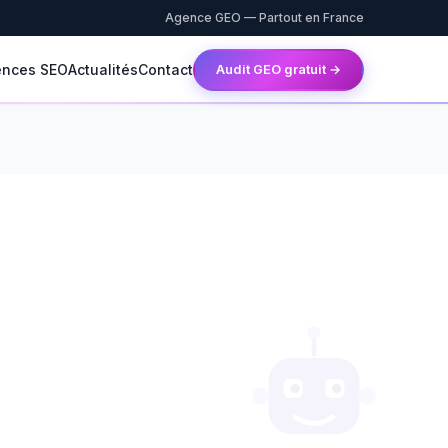
Agence GEO — Partout en France
ences SEO
Actualités
Contact
Audit GEO gratuit →