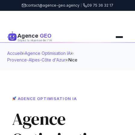
contact@agence-geo.agency
|
09 75 36 32 17
Agence
GEO
Soyez la réponse de l'IA
Accueil
›
Agence Optimisation IA
›
Provence-Alpes-Côte d'Azur
›
Nice
AGENCE OPTIMISATION IA
Agence