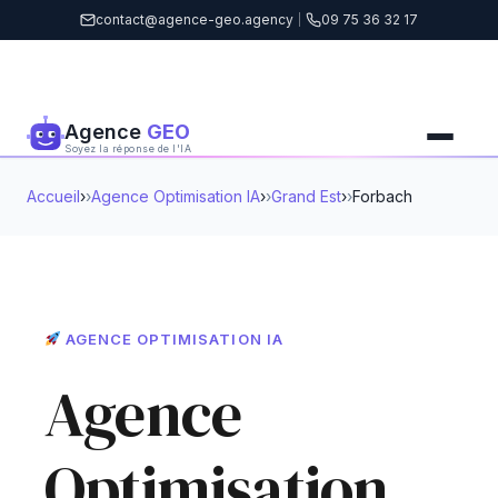
contact@agence-geo.agency
|
09 75 36 32 17
Agence
GEO
Soyez la réponse de l'IA
Accueil
›
Agence Optimisation IA
›
Grand Est
›
Forbach
AGENCE OPTIMISATION IA
Agence
Optimisation