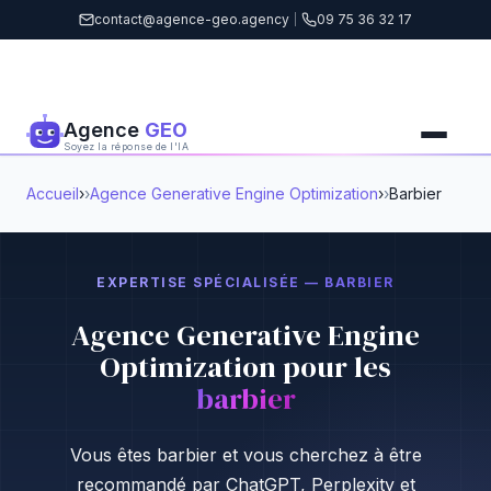
contact@agence-geo.agency
|
09 75 36 32 17
Agence
GEO
Soyez la réponse de l'IA
Accueil
›
Agence Generative Engine Optimization
›
Barbier
EXPERTISE SPÉCIALISÉE — BARBIER
Agence Generative Engine
Optimization pour les
barbier
Vous êtes barbier et vous cherchez à être
recommandé par ChatGPT, Perplexity et